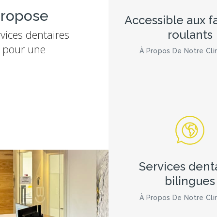
propose
Accessible aux f
ices dentaires
roulants
l pour une
À Propos De Notre Cli
Services dent
bilingues
À Propos De Notre Cli