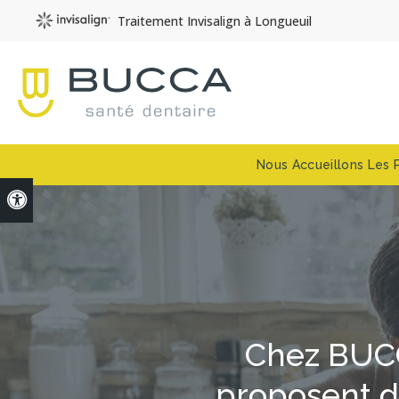
Traitement Invisalign à Longueuil
Nous Accueillons Les 
Version accessible
Chez
BUCC
proposent d