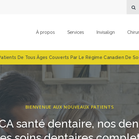
O
À propos
Services
Invisalign
Chiru
Patients De Tous Âges Couverts Par Le Régime Canadien De Soi
BIENVENUE AUX NOUVEAUX PATIENTS
A santé dentaire
, nos den
es soins dentaires complet