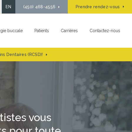
uvrir le champ de recherche
EN
(450) 468-4556
Prendre rendez-vous
rgie buccale
Patients
Carrières
Contactez-nous
ns Dentaires (RCSD)!
tistes vous
s pour toute