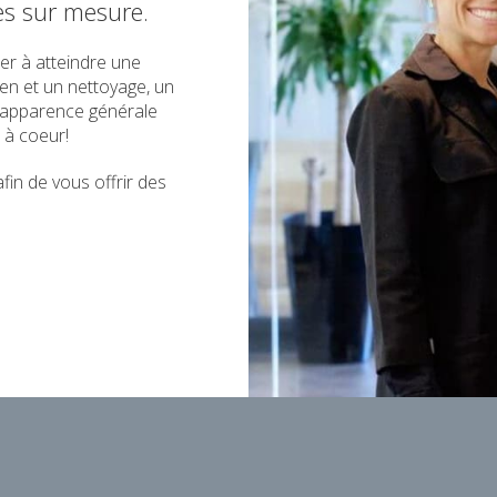
es sur mesure.
er à atteindre une
en et un nettoyage, un
l'apparence générale
 à coeur!
in de vous offrir des