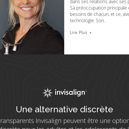
dentaire à l’Université McGill
communauté dentaire où elle 
générale et s’efforce de fair
Lire Plus
Une alternative discrète
transparents Invisalign peuvent être une optio