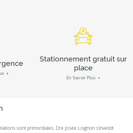
Stationnement gratuit sur
urgence
place
us
En Savoir Plus
 Montréal et a obtenu son doctorat en médecine