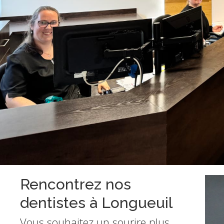
n
Rencontrez nos
dentistes à Longueuil
ations sont primordiales, Dre Josée Loignon s’investit
Vous souhaitez un sourire plus