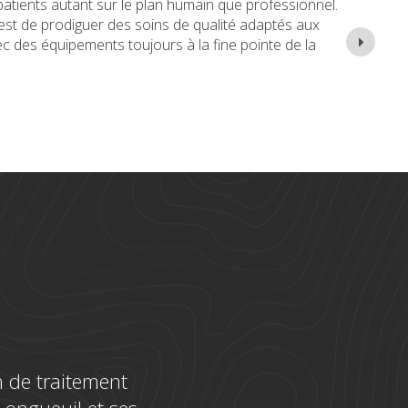
 en 2024. Après ses études, elle s’est jointe à la
offre à ses patients des soins complets de dentisterie
e de chaque visite une expérience confortable et
n de traitement